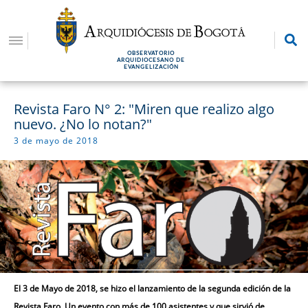
Pasar
al
contenido
OBSERVATORIO
principal
ARQUIDIOCESANO DE
EVANGELIZACIÓN
Revista Faro N° 2: "Miren que realizo algo
nuevo. ¿No lo notan?"
3 de mayo de 2018
El 3 de Mayo de 2018, se hizo el lanzamiento de la segunda edición de la
Revista Faro. Un evento con más de 100 asistentes y que sirvió de