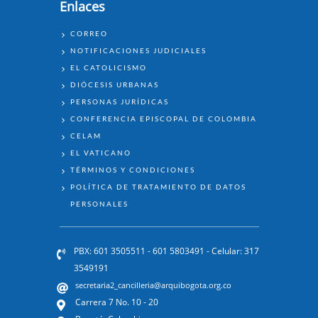
Enlaces
ENLACES
CORREO
NOTIFICACIONES JUDICIALES
EL CATOLICISMO
DIÓCESIS URBANAS
PERSONAS JURÍDICAS
CONFERENCIA EPISCOPAL DE COLOMBIA
CELAM
EL VATICANO
TÉRMINOS Y CONDICIONES
POLÍTICA DE TRATAMIENTO DE DATOS
PERSONALES
PBX: 601 3505511 - 601 5803491 - Celular: 317
3549191
secretaria2_cancilleria@arquibogota.org.co
Carrera 7 No. 10 - 20