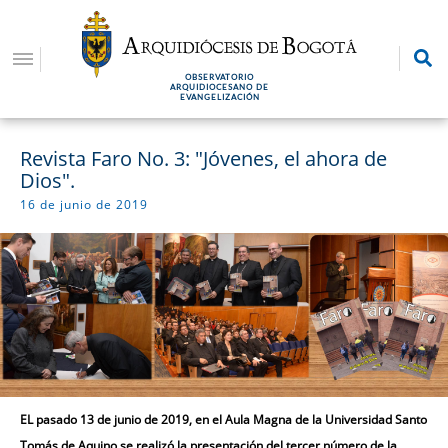
Pasar
al
contenido
OBSERVATORIO
principal
ARQUIDIOCESANO DE
EVANGELIZACIÓN
Revista Faro No. 3: "Jóvenes, el ahora de
Dios".
16 de junio de 2019
EL pasado 13 de junio de 2019, en el Aula Magna de la Universidad Santo
Tomás de Aquino se realizó la presentación del tercer número de la